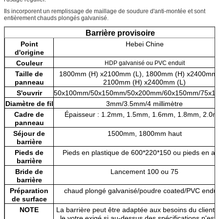
Ils incorporent un remplissage de maillage de soudure d'anti-montée et sont
entièrement chauds plongés galvanisé.
Barrière provisoire
Point
Hebei Chine
d'origine
Couleur
HDP galvanisé ou PVC enduit
Taille de
1800mm (H) x2100mm (L), 1800mm (H) x2400mm 
panneau
2100mm (H) x2400mm (L)
S'ouvrir
50x100mm/50x150mm/50x200mm/60x150mm/75x1
Diamètre de fil
3mm/3.5mm/4 millimètre
Cadre de
Épaisseur : 1.2mm, 1.5mm, 1.6mm, 1.8mm, 2.0
panneau
Séjour de
1500mm, 1800mm haut
barrière
Pieds de
Pieds en plastique de 600*220*150 ou pieds en ac
barrière
Bride de
Lancement 100 ou 75
barrière
Préparation
chaud plongé galvanisé/poudre coated/PVC endui
de surface
NOTE
La barrière peut être adaptée aux besoins du client 
le votre exigé si au-dessus des spécifications n'est