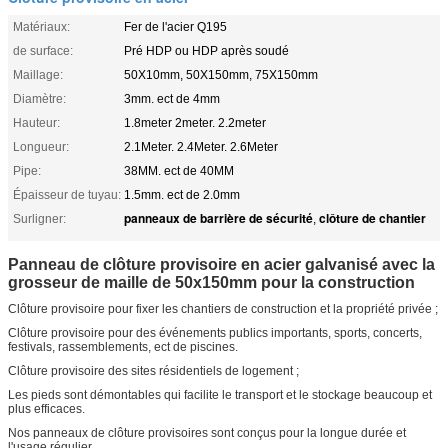
Matériaux:
Fer de l'acier Q195
de surface:
Pré HDP ou HDP après soudé
Maillage:
50X10mm, 50X150mm, 75X150mm
Diamètre:
3mm. ect de 4mm
Hauteur:
1.8meter 2meter. 2.2meter
Longueur:
2.1Meter. 2.4Meter. 2.6Meter
Pipe:
38MM. ect de 40MM
Épaisseur de tuyau:
1.5mm. ect de 2.0mm
panneaux de barrière de sécurité
clôture de chantier
Surligner:
,
Panneau de clôture provisoire en acier galvanisé avec la
grosseur de maille de 50x150mm pour la construction
Clôture provisoire pour fixer les chantiers de construction et la propriété privée ;
Clôture provisoire pour des événements publics importants, sports, concerts,
festivals, rassemblements, ect de piscines.
Clôture provisoire des sites résidentiels de logement ;
Les pieds sont démontables qui facilite le transport et le stockage beaucoup et
plus efficaces.
Nos panneaux de clôture provisoires sont conçus pour la longue durée et
l'usage régulier.