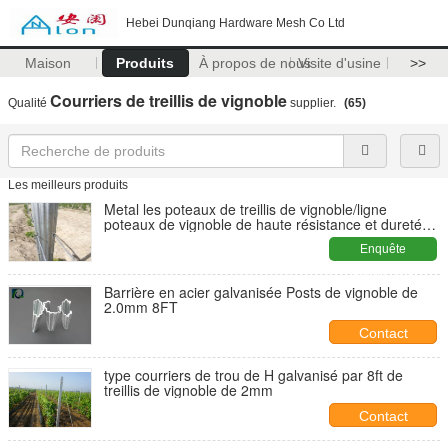
Hebei Dunqiang Hardware Mesh Co Ltd
Maison
Produits
À propos de nous
Visite d'usine
>>
Courriers de treillis de vignoble
Qualité
supplier.
(65)
Les meilleurs produits
Metal les poteaux de treillis de vignoble/ligne
poteaux de vignoble de haute résistance et dureté
en métal
Enquête
maintenant
Barrière en acier galvanisée Posts de vignoble de
2.0mm 8FT
Contact
type courriers de trou de H galvanisé par 8ft de
treillis de vignoble de 2mm
Contact