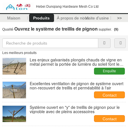
Hebei Dunqiang Hardware Mesh Co Ltd
Maison
Produits
À propos de nous
Visite d'usine
>>
Ouvrez le système de treillis de pignon
Qualité
supplier.
(9)
Les meilleurs produits
Les enjeux galvanisés plongés chauds de vigne en
métal permet la portée de lumière du soleil font le
raisin se développer
Enquête
maintenant
Excellentes ventilation de pignon de système ouvert
non-recouvert de treillis et perméabilité à l'air
Contact
Système ouvert en "y" de treillis de pignon pour le
vignoble avec de pleins accessoires
Contact