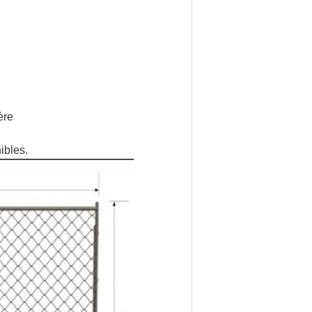
ère
ibles.