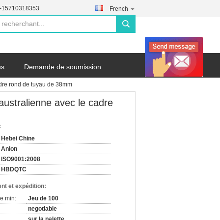
--15710318353
French
search
us
Demande de soumission
cadre rond de tuyau de 38mm
 australienne avec le cadre
:
Hebei Chine
Anlon
ISO9001:2008
HBDQTC
nt et expédition:
e min:
Jeu de 100
negotiable
sur la palette