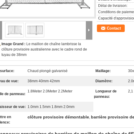
Délai de livraison:
Conditions de paieme
Capacité d'approvisi
Contact
Image Grand :
Le maillon de chaîne lambrisse la
clôture provisoire australienne avec le cadre rond de
tuyau de 38mm
 surface:
Chaud plongé galvanisé
Maillage:
30
yau de vue:
38mm 40mm 42mm
Diamètre:
2.
1.8Meter 2.0Meter 2.2Meter
Longueur de
2,1
lle de panneau:
panneau:
aisseur de vue:
1.0mm 1.5mm 1.8mm 2.0mm
clôture provisoire démontable
barrière provisoire d
ttre en
,
dence: