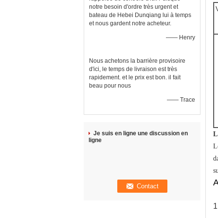
notre besoin d'ordre très urgent et
bateau de Hebei Dunqiang lui à temps
et nous gardent notre acheteur.
—— Henry
Nous achetons la barrière provisoire
d'ici, le temps de livraison est très
rapidement. et le prix est bon. il fait
beau pour nous
—— Trace
Je suis en ligne une discussion en
L
ligne
L
d
s
A
1