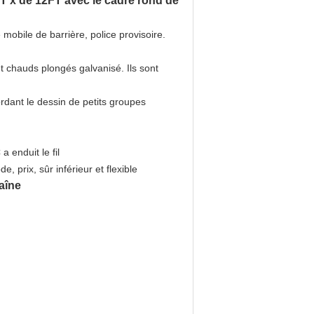
T x de 12FT avec le cadre rond de
 mobile de barrière, police provisoire.
nt chauds plongés galvanisé. Ils sont
rdant le dessin de petits groupes
a enduit le fil
e, prix, sûr inférieur et flexible
aîne