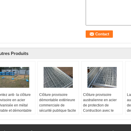
utres Produits
ntez anti- la clôture
Clôture provisoire
Clôture provisoire
La
ovisoire en acier
démontable extérieure
australienne en acier
au
lvanisée en métal
commerciale de
de protection de
de
rable et démontable
sécurité publique facile
Contruction avec le
de
m de Porduct:
à installer
tuyau rond
PV
rrière provisoire de
Matériel d'armature:
Nom de Porduct ::
Ty
ustralie
Metal
barrière provisoire
Me