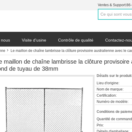
Ventes & Support:
86
 nous
Visite d'usine
Contrôle de qualité
Contactez-no
enne
Le maillon de chaîne lambrisse la clôture provisoire australienne avec le 
e maillon de chaîne lambrisse la clôture provisoire
ond de tuyau de 38mm
Détails sur le produit
Lieu d'origine:
Nom de marque:
Certification:
Numéro de modèle:
Conditions de paieme
Quantité de command
Prix:
Détails d'emballage: