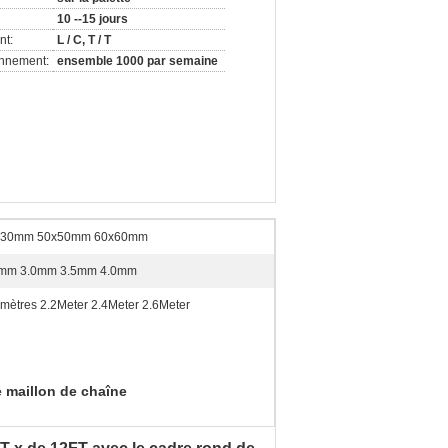
10 --15 jours
nt:
L / C, T / T
onnement:
ensemble 1000 par semaine
x30mm 50x50mm 60x60mm
0mm 3.0mm 3.5mm 4.0mm
 mètres 2.2Meter 2.4Meter 2.6Meter
e maillon de chaîne