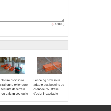
(
0
/ 3000)
 clôture provisoire
Fenceing provisoire
stralienne extérieure
adapté aux besoins du
 sécurité de terrain
client de l'Australie
 jeu galvanisée ou le
d'acier inoxydable
C a enduit
facile à installer
pe de matériel:
Materil de Fram:
Metal
tal
Type de métal:
Acier