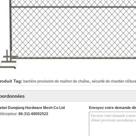
,
roduit Tag:
barrière provisoire de maillon de chaîne
sécurité de chantier clôtu
oordonnées
ebei Dunqiang Hardware Mesh Co Ltd
Envoyez votre demande di
élécopieur:
86-311-68002522