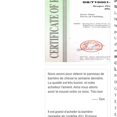
p
t
L
N
l
p
L
d
e
M
C
L
Nous avons pour obtenir le panneau de
P
barrière de cheval la semaine dernière.
D
La qualité est très bonne. et notre
acheteur l'aiment. Ainsi nous allons
G
avoir le nouvel ordre ce mois. Très bon
T
—— Tom
É
T
Il est grand d'acheter la barrière
É
rappelée de contrôle d'ici. Puisque