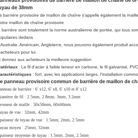
anneaux provisoires de barrière de maillon de chaîne de 6F
uyau de 38mm
a barrière provisoire de maillon de chaîne s'appelle également la maille
otre maillon de chaîne provisoire
a barrière sont totalement la norme australienne de portée, qui tous so
opulaires dedans
'Australie, Américain, Angleterre, nous pouvons également produit acco
'acheteurs pour lui.
t donnez aux acheteurs la meilleure suggestion
atériaux
: Le fil d'acier à faible teneur en carbone, le fil galvanisé, PVC 
aractéristiques
: fort, avec les applications larges, l'installation commod
e panneau provisoire commun de barrière de maillon de ch
anneau de barrière : 6' x12, 6' x8, 6' x10 et 8' x12.
iamètre de fil : 2.5mm, 2.8mm, 3mm, 3.2mm
rosseur de maille : 50x50mm, 60x60mm
uyau de vue : 32mm, 42mm
paisseur de tuyau de vue : 1.5mm, 2mm, 2.5mm
uyau moyen : 25mm, 32mm
paisseur moyenne de tuyau : 1.5mm, 2mm, 2.5mm