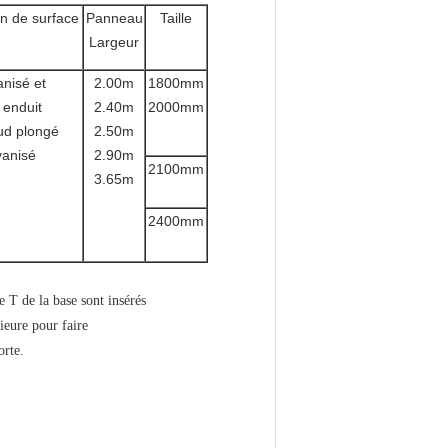
n de surface
Panneau
Taille
Largeur
nisé et
2.00m
1800mm
enduit
2.40m
2000mm
ud plongé
2.50m
vanisé
2.90m
2100mm
3.65m
2400mm
e T de la base sont insérés
rieure pour faire
orte.