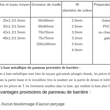
Vue et tuyau moyen
Grosseur de maille
W
Préparatio
diamètre de colère
25x1.2/1.5mm
50x50mm
2.0mm
Galva
32x1.2/1.5mm
60x60mm
2.5mm
PVC 
42x1.2/1.5mm
70x70mm
3.0mm
ou cha
48x1.2/1.5mm
75x75mm
3.2mm
gal
100x100mm
3.5mm
4.0mm
'à base métallique du panneau provisoire de barrière :
es à base métallique sont faits de tuyaux galvanisés plongés chauds, les pièces d
ans la partie basse et le travailleur fera la soudure sur la partie de dessus et infé
ure les pièces de T est fortement soudées dans la base, qui rendent la base plus f
vantages provisoires de panneau de barrière :
. Aucun boulonnage d'aucun perçage