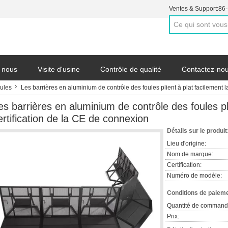
Ventes & Support:
86
 nous
Visite d'usine
Contrôle de qualité
Contactez-no
oules
Les barrières en aluminium de contrôle des foules plient à plat facilement l
es barrières en aluminium de contrôle des foules pli
ertification de la CE de connexion
Détails sur le produit
Lieu d'origine:
Nom de marque:
Certification:
Numéro de modèle:
Conditions de paieme
Quantité de command
Prix: