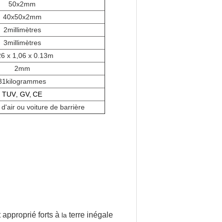
50x2mm
40x50x2mm
2
millimètres
3
millimètres
26 x 1,06 x 0.13m
2mm
3
1
kilogrammes
TUV
, GV,
CE
 d'air ou voiture de barrière
 approprié forts à
terre inégale
la