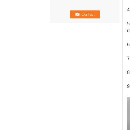
4
5
m
6
7
8
9