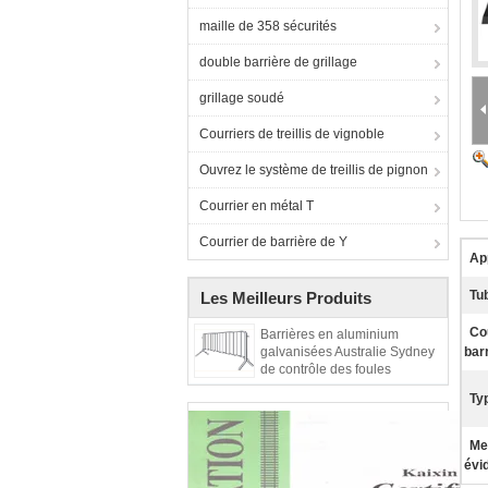
maille de 358 sécurités
double barrière de grillage
grillage soudé
Courriers de treillis de vignoble
Ouvrez le système de treillis de pignon
Courrier en métal T
Courrier de barrière de Y
App
Tu
Les Meilleurs Produits
Co
Barrières en aluminium
galvanisées Australie Sydney
bar
de contrôle des foules
imperméable
Ty
Me
évi