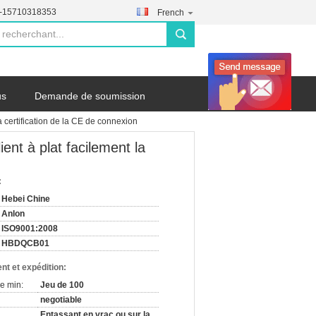
--15710318353
French
search
us
Demande de soumission
a certification de la CE de connexion
ent à plat facilement la
:
Hebei Chine
Anlon
ISO9001:2008
HBDQCB01
nt et expédition:
e min:
Jeu de 100
negotiable
Entassant en vrac ou sur la