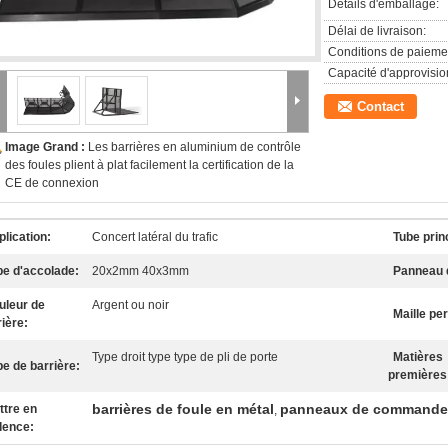
Détails d'emballage:
Délai de livraison:
Conditions de paieme
Capacité d'approvisi
Contact
Image Grand :
Les barrières en aluminium de contrôle
des foules plient à plat facilement la certification de la
CE de connexion
lication:
Concert latéral du trafic
Tube prin
be d'accolade:
20x2mm 40x3mm
Panneau 
uleur de
Argent ou noir
Maille pe
rière:
Type droit type type de pli de porte
Matières
pe de barrière:
premières
barrières de foule en métal
panneaux de commande d
ttre en
,
dence: