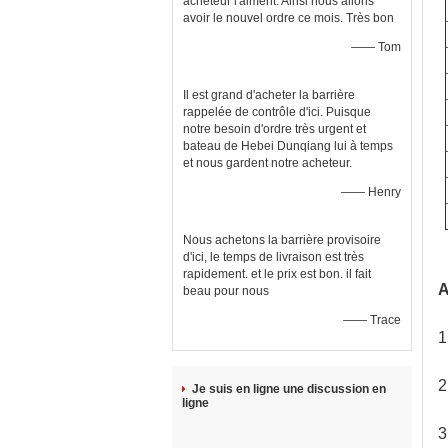
acheteur l'aiment. Ainsi nous allons
avoir le nouvel ordre ce mois. Très bon
—— Tom
Il est grand d'acheter la barrière
rappelée de contrôle d'ici. Puisque
notre besoin d'ordre très urgent et
bateau de Hebei Dunqiang lui à temps
et nous gardent notre acheteur.
—— Henry
Nous achetons la barrière provisoire
d'ici, le temps de livraison est très
rapidement. et le prix est bon. il fait
A
beau pour nous
—— Trace
1
2
Je suis en ligne une discussion en
ligne
3