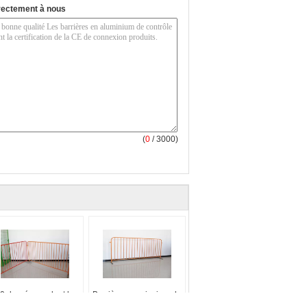
rectement à nous
(
0
/ 3000)
0 degrés soudant la
Barrières provisoires de