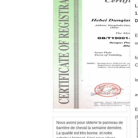
L
1
D
E
u
f
C
l
a
E
(
Nous avons pour obtenir le panneau de
barrière de cheval la semaine dernière.
La qualité est très bonne. et notre