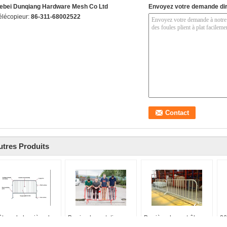
ebei Dunqiang Hardware Mesh Co Ltd
Envoyez votre demande di
élécopieur:
86-311-68002522
utres Produits
ôture de barrière de
Barricade portative
Barrière de contrôle
36