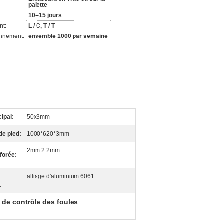
palette
10--15 jours
nt:
L / C, T / T
onnement:
ensemble 1000 par semaine
cipal:
50x3mm
de pied:
1000*620*3mm
2mm 2.2mm
rforée:
alliage d'aluminium 6061
:
e contrôle des foules