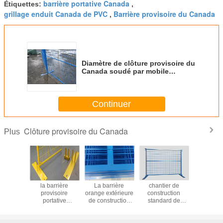
barrière portative Canada
Étiquettes:
,
grillage enduit Canada de PVC
Barrière provisoire du Canada
,
Diamètre de clôture provisoire du
Canada soudé par mobile
75x75mm 4mm pour la route de
construction
Continuer
Clôture provisoire du Canada
Plus
ière
la barrière
La barrière
chantier de
Barri
re privée
provisoire
orange extérieure
construction
extéri
ada de
portative
de construction
standard de
provisoire/
pour la
extérieure de
lambrisse le tube
1.8mx2.4m
de sécu
 de la
2.1*2.4m
carré de sécurité
Canada
Canada d