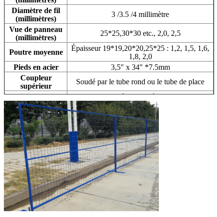
Diamètre de fil
3 /3.5 /4 millimètre
(millimètres)
Vue de panneau
25*25,30*30 etc., 2,0, 2,5
(millimètres)
Épaisseur 19*19,20*20,25*25 : 1,2, 1,5, 1,6,
Poutre moyenne
1,8, 2,0
Pieds en acier
3,5" x 34" *7.5mm
Coupleur
Soudé par le tube rond ou le tube de place
supérieur
Finissage de
chaud-plongé galvanisé alors peignez,
barrière
galvanisé alors saupoudrent enduit
Clôturez la
Etc. vert-foncé, orange, rouge
couleur