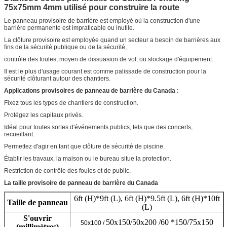
75x75mm 4mm utilisé pour construire la route
Le panneau provisoire de barrière est employé où la construction d'une
barrière permanente est impraticable ou inutile.
La clôture provisoire est employée quand un secteur a besoin de barrières aux
fins de la sécurité publique ou de la sécurité,
contrôle des foules, moyen de dissuasion de vol, ou stockage d'équipement.
Il est le plus d'usage courant est comme palissade de construction pour la
sécurité clôturant autour des chantiers.
Applications provisoires de panneau de barrière du Canada
:
Fixez tous les types de chantiers de construction.
Protégez les capitaux privés.
Idéal pour toutes sortes d'événements publics, tels que des concerts,
recueillant.
Permettez d'agir en tant que clôture de sécurité de piscine.
Établir les travaux, la maison ou le bureau situe la protection.
Restriction de contrôle des foules et de public.
La taille provisoire de panneau de barrière du Canada
6ft (H)*9ft (L), 6ft (H)*9.5ft (L), 6ft (H)*10ft
Taille de panneau
(L)
S'ouvrir
50x150/50x200 /60 *150/75x150
50x100 /
(millimètres)