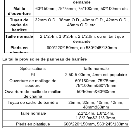
demande
Maille
60*150mm, 75*75mm, 75*100mm, 50*100mm etc.
d'ouverture
Tuyau de
32mm O.D., 38mm O.D., 40mm O.D., 42mm O.D.,
cadre de
48mm O.D. etc.
barrière
Taille normale
2.1*2.4m, 1.8*2.4m, 2.1*2.9m, ou en tant que
demande
Pieds en
600*220*150mm, ou 580*245*130mm
plastique
La taille provisoire de panneau de barrière
Préparation
Chaud-plongé galvanisée galvanisée ou électrique,
de surface
PVC a enduit
Spécifications
Taille normale
Partie
Panneau de maillage de soudure, vues carrées de
Fil
2.50-5.00mm, 4mm est populaire
tube, pieds en plastique de bride, StaySupport
Ouverture de maillage de
60*150mm, 75*75mm,
soudure
75*100mm&60*75mm
Ouverture de maille de maillon
50*50mm&60*60mm
de chaîne
Tuyau de cadre de barrière
25mm, 32mm, 40mm, 42mm,
48mm&60mm
Taille normale
2.1*2.4m, 1.8*2.4m,
1.8*2.9m&2.1*3.3mm,
Pieds en plastique
600*220*150mm, 560*245*130mm