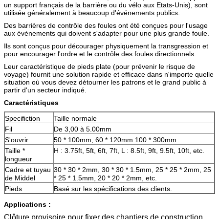
un support français de la barrière ou du vélo aux Etats-Unis), sont
utilisée généralement à beaucoup d'événements publics.
Des barrières de contrôle des foules ont été conçues pour l'usage
aux événements qui doivent s'adapter pour une plus grande foule.
Ils sont conçus pour décourager physiquement la transgression et
pour encourager l'ordre et le contrôle des foules directionnels.
Leur caractéristique de pieds plate (pour prévenir le risque de
voyage) fournit une solution rapide et efficace dans n'importe quelle
situation où vous devez détourner les patrons et le grand public à
partir d'un secteur indiqué.
Caractéristiques
Specifiction
Taille normale
Fil
De 3,00 à 5.00mm
S'ouvrir
50 * 100mm, 60 * 120mm 100 * 300mm
Taille *
H : 3.75ft, 5ft, 6ft, 7ft, L : 8.5ft, 9ft, 9.5ft, 10ft, etc.
longueur
Cadre et tuyau
30 * 30 * 2mm, 30 * 30 * 1.5mm, 25 * 25 * 2mm, 25
de Middel
* 25 * 1.5mm, 20 * 20 * 2mm, etc.
Pieds
Basé sur les spécifications des clients.
Applications :
Clôture provisoire pour fixer des chantiers de construction