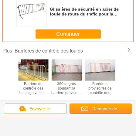
Glissières de sécurité en acier de
foule de route du trafic pour la
taille adaptée aux besoins du
client par sécurité
Continuer
Barrières de contrôle des foules
Plus
icade
Barrière de
360 degrés
Barrières
Barrièr
ative
contrôle des
soudant la
provisoires de
alumi
nement
foules galvanisée
barrière provisoire
contrôle des
galvani
noxydable
par construction
de contrôle des
foules de barrière
Australie
t pour la
pour la barrière
foules faite par le
d'acier inoxydable
de contrô
rité
extérieure de
tuyau rond pour la
pour le piéton
foul
Changez la langue
Envoyer le
Demande de
barricade
sécurité
portatif
imperm
s
d'événements
message
soumission
French