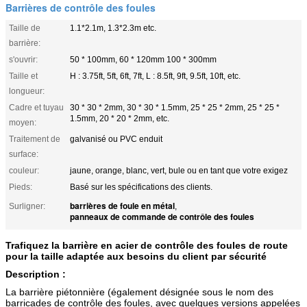
Barrières de contrôle des foules
Taille de
1.1*2.1m, 1.3*2.3m etc.
barrière:
s'ouvrir:
50 * 100mm, 60 * 120mm 100 * 300mm
Taille et
H : 3.75ft, 5ft, 6ft, 7ft, L : 8.5ft, 9ft, 9.5ft, 10ft, etc.
longueur:
Cadre et tuyau
30 * 30 * 2mm, 30 * 30 * 1.5mm, 25 * 25 * 2mm, 25 * 25 *
1.5mm, 20 * 20 * 2mm, etc.
moyen:
Traitement de
galvanisé ou PVC enduit
surface:
couleur:
jaune, orange, blanc, vert, bule ou en tant que votre exigez
Pieds:
Basé sur les spécifications des clients.
barrières de foule en métal
Surligner:
,
panneaux de commande de contrôle des foules
Trafiquez la barrière en acier de contrôle des foules de route
pour la taille adaptée aux besoins du client par sécurité
Description :
La barrière piétonnière (également désignée sous le nom des
barricades de contrôle des foules, avec quelques versions appelées