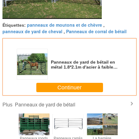
panneaux de moutons et de chèvre
Étiquettes:
,
panneaux de yard de cheval
Panneaux de corral de bétail
,
Panneaux de yard de bétail en
métal 1.8*2.1m d'acier à faible
teneur en carbone
Continuer
Panneaux de yard de bétail
Plus
eaux
Panneaux ronds
Panneaux carrés
La barrière
conducteu