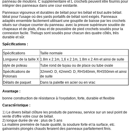
panneau de moutons. C supplémentaire et L crochets peuvent être fournis pour
intégrer des panneaux dans une cour existante.
Panneaux vigoureux et durables de bétail pour les bétail et tout autre bétail.
Idéal pour l'usage où des yards portatifs de bétail sont exigés. Panneaux
adaptés ensemble facilement utilisant une goupille de baisse par les crochets
situés sur chaque courrier du panneau. avec la preuve supérieure soudée de
chapeaux et de plats, d'eau et de poussière de pied crochets soudés pour la
connexion facile. Thelugs sont soudés pour chacun des quatre côtés, très
durable et sûr.
Spécifications :
Spécifications
Taille normale
Longueur de la taille X
1.8m x 2.1m, 1,6 x 2.1m, 1.8m x 2.4m et ainsi de suite
style de poteau
Tube rond de tuyau ou de place ou tube ovale
Spécifications de
32mmO. D, 42mmO. D, RHS40mm, RHS50mm et ainsi
Polonais
de suite
Détails de paquet
Dans la palette en acier ou en vrac
Avantage :
bonne construction de résistance à l'oxydation, forte, durable et flexible
Caractéristique :
1)
Le divers bétail clôture les produits de panneau, service sur un seul point de
vente d'offre votre cour de bétail.
2) longue durée de vie : plus de 5 ans
La matière première de haute qualité, la soudure forte et la surface, etc.
galvanisés plongés chauds feraient des panneaux parfaitement finis.