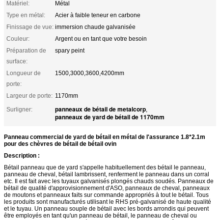
Matériel:
Métal
Type en métal:
Acier à faible teneur en carbone
Finissage de vue:
immersion chaude galvanisée
Couleur:
Argent ou en tant que votre besoin
Préparation de
spary peint
surface:
Longueur de
1500,3000,3600,4200mm
porte:
Largeur de porte:
1170mm
panneaux de bétail de metalcorp
Surligner:
,
panneaux de yard de bétail de 1170mm
Panneau commercial de yard de bétail en métal de l'assurance 1.8*2.1m
pour des chèvres de bétail de bétail ovin
Description :
Bétail panneau que de yard s'appelle habituellement des bétail le panneau,
panneau de cheval, bétail lambrissent, renferment le panneau dans un corral
etc. Il est fait avec les tuyaux galvanisés plongés chauds soudés. Panneaux de
bétail de qualité d'approvisionnement d'ASO, panneaux de cheval, panneaux
de moutons et panneaux faits sur commande appropriés à tout le bétail. Tous
les produits sont manufacturés utilisant le RHS pré-galvanisé de haute qualité
et le tuyau. Un panneau souple de bétail avec les bords arrondis qui peuvent
être employés en tant qu'un panneau de bétail, le panneau de cheval ou