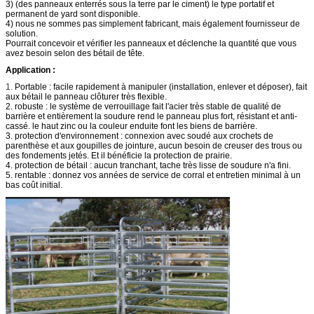
3) (des panneaux enterrés sous la terre par le ciment) le type portatif et
permanent de yard sont disponible.
4) nous ne sommes pas simplement fabricant, mais également fournisseur de
solution.
Pourrait concevoir et vérifier les panneaux et déclenche la quantité que vous
avez besoin selon des bétail de tête.
Application :
1.
Portable : facile rapidement à manipuler (installation, enlever et déposer), fait
aux bétail le panneau clôturer très flexible.
2. robuste : le système de verrouillage fait l'acier très stable de qualité de
barrière et entièrement la soudure rend le panneau plus fort, résistant et anti-
cassé. le haut zinc ou la couleur enduite font les biens de barrière.
3. protection d'environnement : connexion avec soudé aux crochets de
parenthèse et aux goupilles de jointure, aucun besoin de creuser des trous ou
des fondements jetés. Et il bénéficie la protection de prairie.
4. protection de bétail : aucun tranchant, tache très lisse de soudure n'a fini.
5. rentable : donnez vos années de service de corral et entretien minimal à un
bas coût initial.