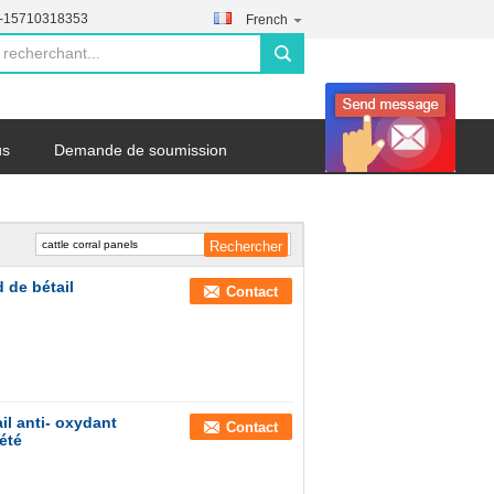
--15710318353
French
search
us
Demande de soumission
 de bétail
Contact
il anti- oxydant
Contact
iété