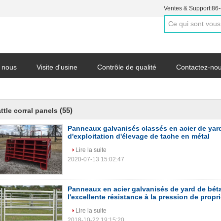
Ventes & Support:
86
 nous
Visite d'usine
Contrôle de qualité
Contactez-no
(55)
ttle corral panels
Panneaux galvanisés classés en acier de yard
d'exploitation d'élevage de tache en métal
Lire la suite
2020-07-13 15:02:47
Panneaux en acier galvanisés de yard de béta
l'excellente résistance à la pression de propr
Lire la suite
2018-10-22 19:15:20