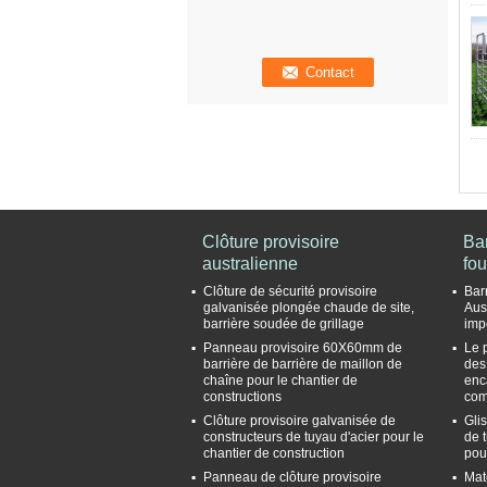
Clôture provisoire
Bar
australienne
fou
Clôture de sécurité provisoire
Bar
galvanisée plongée chaude de site,
Aus
barrière soudée de grillage
imp
Panneau provisoire 60X60mm de
Le 
barrière de barrière de maillon de
des
chaîne pour le chantier de
enca
constructions
co
Clôture provisoire galvanisée de
Gli
constructeurs de tuyau d'acier pour le
de 
chantier de construction
pou
Panneau de clôture provisoire
Mat