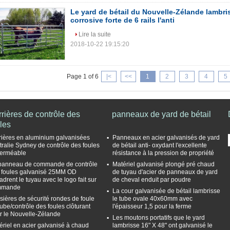
Le yard de bétail du Nouvelle-Zélande lambri
corrosive forte de 6 rails l'anti
Lire la suite
2018-10-22 19:15:20
Page 1 of 6
|<
<<
1
2
3
4
5
rières de contrôle des
panneaux de yard de bétail
les
rières en aluminium galvanisées
Panneaux en acier galvanisés de yard
tralie Sydney de contrôle des foules
de bétail anti- oxydant l'excellente
erméable
résistance à la pression de propriété
panneau de commande de contrôle
Matériel galvanisé plongé pré chaud
 foules galvanisé 25MM OD
de tuyau d'acier de panneaux de yard
drent le tuyau avec le logo fait sur
de cheval enduit par poudre
mmande
La cour galvanisée de bétail lambrisse
ssières de sécurité rondes de foule
le tube ovale 40x60mm avec
tube/contrôle des foules clôturant
l'épaisseur 1,5 pour la ferme
r le Nouvelle-Zélande
Les moutons portatifs que le yard
ériel en acier galvanisé à chaud
lambrisse 16" X 48" ont galvanisé le