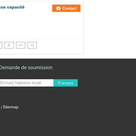
sse capacité
Contact
6
>>
>|
Demande de soumission
Envoyez
Sitemap
|
Site mobile