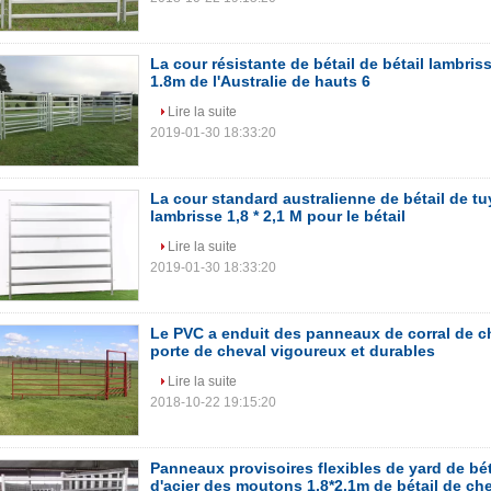
La cour résistante de bétail de bétail lambris
1.8m de l'Australie de hauts 6
Lire la suite
2019-01-30 18:33:20
La cour standard australienne de bétail de tu
lambrisse 1,8 * 2,1 M pour le bétail
Lire la suite
2019-01-30 18:33:20
Le PVC a enduit des panneaux de corral de 
porte de cheval vigoureux et durables
Lire la suite
2018-10-22 19:15:20
Panneaux provisoires flexibles de yard de bét
d'acier des moutons 1.8*2.1m de bétail de ch