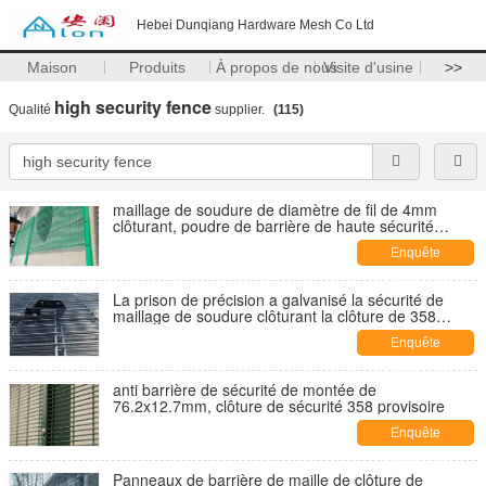
Hebei Dunqiang Hardware Mesh Co Ltd
Maison
Produits
À propos de nous
Visite d'usine
>>
high security fence
Qualité
supplier.
(115)
maillage de soudure de diamètre de fil de 4mm
clôturant, poudre de barrière de haute sécurité
enduite
Enquête
maintenant
La prison de précision a galvanisé la sécurité de
maillage de soudure clôturant la clôture de 358
mailles
Enquête
maintenant
anti barrière de sécurité de montée de
76.2x12.7mm, clôture de sécurité 358 provisoire
Enquête
maintenant
Panneaux de barrière de maille de clôture de