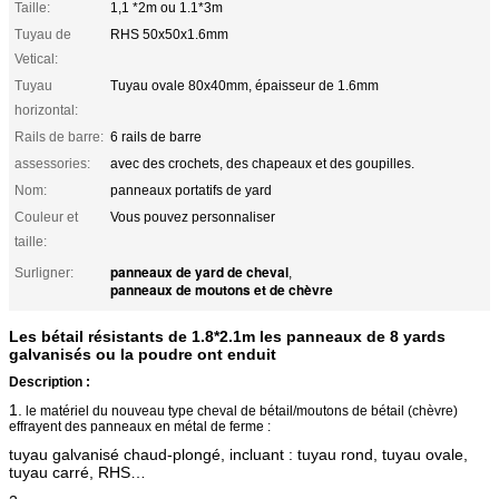
Taille:
1,1 *2m ou 1.1*3m
Tuyau de
RHS 50x50x1.6mm
Vetical:
Tuyau
Tuyau ovale 80x40mm, épaisseur de 1.6mm
horizontal:
Rails de barre:
6 rails de barre
assessories:
avec des crochets, des chapeaux et des goupilles.
Nom:
panneaux portatifs de yard
Couleur et
Vous pouvez personnaliser
taille:
panneaux de yard de cheval
Surligner:
,
panneaux de moutons et de chèvre
Les bétail résistants de 1.8*2.1m les panneaux de 8 yards
galvanisés ou la poudre ont enduit
Description :
1.
le matériel du nouveau type cheval de bétail/moutons de bétail (chèvre)
effrayent des panneaux en métal de ferme :
tuyau galvanisé chaud-plongé, incluant : tuyau rond, tuyau ovale,
tuyau carré, RHS…