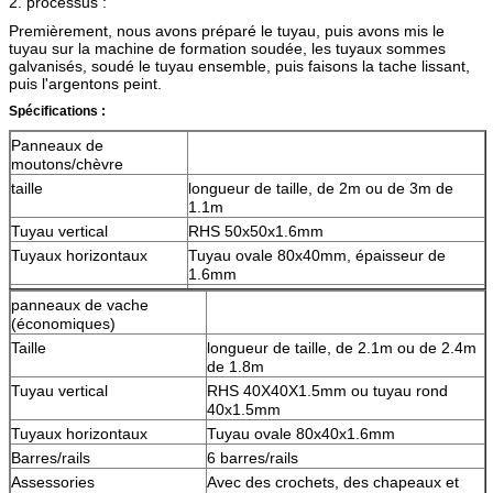
2.
processus :
Premièrement, nous avons préparé le tuyau, puis avons mis le
tuyau sur la machine de formation soudée, les tuyaux sommes
galvanisés, soudé le tuyau ensemble, puis faisons la tache lissant
,
puis l'argentons peint.
Spécifications :
Panneaux de
moutons/chèvre
taille
longueur de taille, de 2m ou de 3m de
1.1m
Tuyau vertical
RHS 50x50x1.6mm
Tuyaux horizontaux
Tuyau ovale 80x40mm, épaisseur de
1.6mm
barres/rails
6 barres/rails
panneaux de vache
Assessories
avec des crochets, des chapeaux et des
(économiques)
goupilles.
Taille
longueur de taille, de 2.1m ou de 2.4m
de 1.8m
Tuyau vertical
RHS 40X40X1.5mm ou tuyau rond
40x1.5mm
Tuyaux horizontaux
Tuyau ovale 80x40x1.6mm
Barres/rails
6 barres/rails
Assessories
Avec des crochets, des chapeaux et