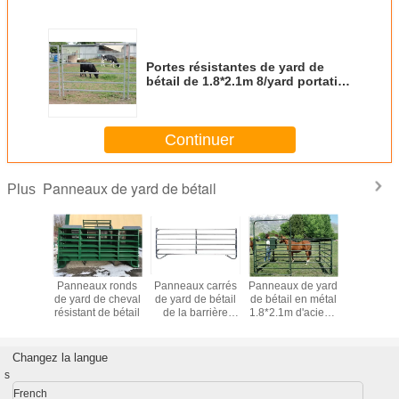
Portes résistantes de yard de
bétail de 1.8*2.1m 8/yard portatif
de panneaux avec le tuyau ovale
Continuer
Panneaux de yard de bétail
Plus
eaux
Panneaux ronds
Panneaux carrés
Panneaux de yard
conducteu
nisés
de yard de cheval
de yard de bétail
de bétail en métal
de balle d
en acier
résistant de bétail
de la barrière
1.8*2.1m d'acier à
au mètr
de bétail
2.1*1.8m de ferme
faible teneur en
itation
de rail
carbone
age de
Changez la langue
n métal
s
French