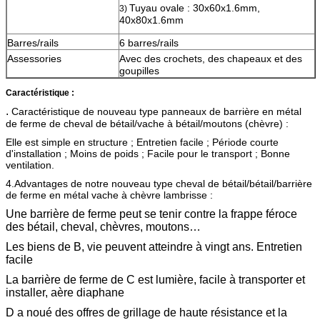
Tuyau ovale : 30x60x1.6mm,
3)
40x80x1.6mm
Barres/rails
6 barres/rails
Assessories
Avec des crochets, des chapeaux et des
goupilles
Caractéristique :
.
Caractéristique de nouveau type panneaux de barrière en métal
de ferme de cheval de bétail/vache à bétail/moutons (chèvre) :
Elle est simple en structure ; Entretien facile ; Période courte
d'installation ; Moins de poids ; Facile pour le transport ; Bonne
ventilation.
4.Advantages
de notre nouveau type cheval de bétail/bétail/barrière
de ferme en métal vache à chèvre lambrisse :
Une barrière de ferme peut se tenir contre la frappe féroce
des bétail, cheval, chèvres, moutons…
Les biens de B, vie peuvent atteindre à vingt ans. Entretien
facile
La barrière de ferme de C est lumière, facile à transporter et
installer, aère diaphane
D a noué des offres de grillage de haute résistance et la