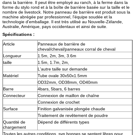
dans la barrière. Il peut être employé au ranch, à la ferme dans la
forme du stylo rond et à la boîte de barrière basée sur la taille et le
nombre de livestock. Notre panneau de barrière est produit sous la
machine abrégée par professionnel, l'équipe soudée et la
technologie d'emballage. Il est très utilisé au Nouvelle-Zélande,
Australie, Amérique, pays occidentaux et ainsi de suite.
Spécifications :
Article
Panneaux de barrière de
cheval/cheval/panneaux corral de cheval
Longueur
1.5m, 2m, 3m, 3.6m
taille
1.5m, 1.7m, 2m,
L'autre taille sur demande
Matériel
Tube ovale 30x50x1.5mm
OD32mm, OD38mm, OD40mm
Barre
4bars, 5bars, 6 barres
Connecteur
Connexion de maillon de chaîne
Connexion de crochet
Surface
Finition galvanisée plongée chaude
Traitement de revêtement de poudre
Quantité de
Dépend de différents types
chargement
Toutes les autres conditions, svp bonnes se sentent libres pour