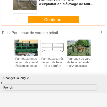
Panneaux de barrière
d'exploitation d'élevage de taille
de 1.8m, portes de yard de bétail
d'acier à faible teneur en carbone
Continuer
Panneaux de yard de bétail
Plus
eaux
Panneaux ronds
Panneaux carrés
Panneaux de yard
conducteu
nisés
de yard de cheval
de yard de bétail
de bétail en métal
de balle d
en acier
résistant de bétail
de la barrière
1.8*2.1m d'acier à
au mètr
de bétail
2.1*1.8m de ferme
faible teneur en
itation
de rail
carbone
age de
Changez la langue
n métal
s
French