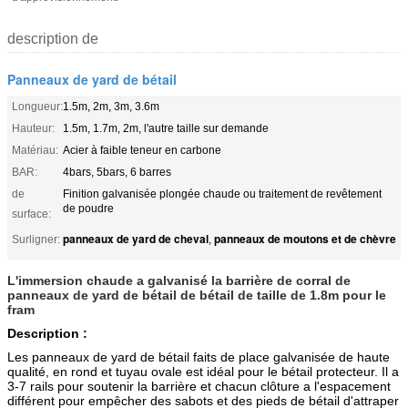
description de
Panneaux de yard de bétail
Longueur:
1.5m, 2m, 3m, 3.6m
Hauteur:
1.5m, 1.7m, 2m, l'autre taille sur demande
Matériau:
Acier à faible teneur en carbone
BAR:
4bars, 5bars, 6 barres
de
Finition galvanisée plongée chaude ou traitement de revêtement
de poudre
surface:
panneaux de yard de cheval
panneaux de moutons et de chèvre
Surligner:
,
L'immersion chaude a galvanisé la barrière de corral de
panneaux de yard de bétail de bétail de taille de 1.8m pour le
fram
Description :
Les panneaux de yard de bétail faits de place galvanisée de haute
qualité, en rond et tuyau ovale est idéal pour le bétail protecteur. Il a
3-7 rails pour soutenir la barrière et chacun clôture a l'espacement
différent pour empêcher des sabots et des pieds de bétail d'attraper