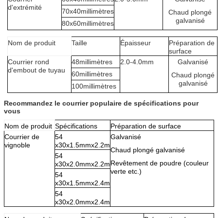
d'extrémité
70x40millimètres
Chaud plongé
galvanisé
80x60millimètres
Nom de produit
Taille
Épaisseur
Préparation de
surface
Courrier rond
48millimètres
2.0-4.0mm
Galvanisé
d'embout de tuyau
60millimètres
Chaud plongé
galvanisé
100millimètres
Recommandez le courrier populaire de spécifications pour
vous
Nom de produit
Spécifications
Préparation de surface
Courrier de
54
Galvanisé
vignoble
x30x1.5mmx2.2m
Chaud plongé galvanisé
54
Revêtement de poudre (couleur
x30x2.0mmx2.2m
verte etc.)
54
x30x1.5mmx2.4m
54
x30x2.0mmx2.4m