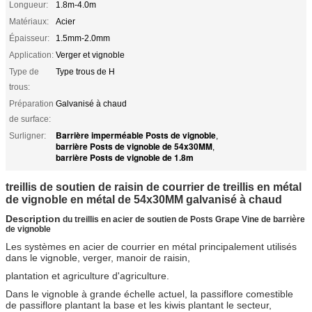
Longueur:
1.8m-4.0m
Matériaux:
Acier
Épaisseur:
1.5mm-2.0mm
Application:
Verger et vignoble
Type de
Type trous de H
trous:
Préparation
Galvanisé à chaud
de surface:
Barrière imperméable Posts de vignoble
Surligner:
,
barrière Posts de vignoble de 54x30MM
,
barrière Posts de vignoble de 1.8m
treillis de soutien de raisin de courrier de treillis en métal
de vignoble en métal de 54x30MM galvanisé à chaud
Description
du treillis en acier de soutien de Posts Grape Vine de barrière
de vignoble
Les systèmes en acier de courrier en métal principalement utilisés
dans le vignoble, verger, manoir de raisin,
plantation et agriculture d'agriculture.
Dans le vignoble à grande échelle actuel, la passiflore comestible
de passiflore plantant la base et les kiwis plantant le secteur,