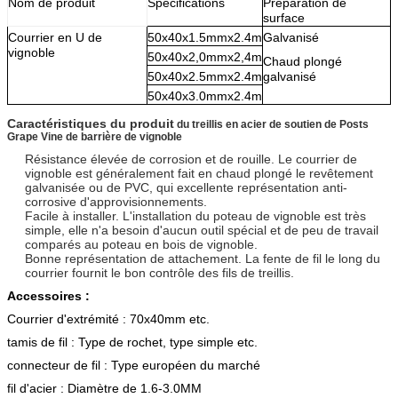
Nom de produit
Spécifications
Préparation de
surface
Courrier en U de
50x40x1.5mmx2.4m
Galvanisé
vignoble
50x40x2,0mmx2,4m
Chaud plongé
50x40x2.5mmx2.4m
galvanisé
50x40x3.0mmx2.4m
Caractéristiques du produit
du treillis en acier de soutien de Posts
Grape Vine de barrière de vignoble
Résistance élevée de corrosion et de rouille. Le courrier de
vignoble est généralement fait en chaud plongé le revêtement
galvanisée ou de PVC, qui excellente représentation anti-
corrosive d'approvisionnements.
Facile à installer. L'installation du poteau de vignoble est très
simple, elle n'a besoin d'aucun outil spécial et de peu de travail
comparés au poteau en bois de vignoble.
Bonne représentation de attachement. La fente de fil le long du
courrier fournit le bon contrôle des fils de treillis.
Accessoires :
Courrier d'extrémité : 70x40mm etc.
tamis de fil : Type de rochet, type simple etc.
connecteur de fil : Type européen du marché
fil d'acier : Diamètre de 1.6-3.0MM