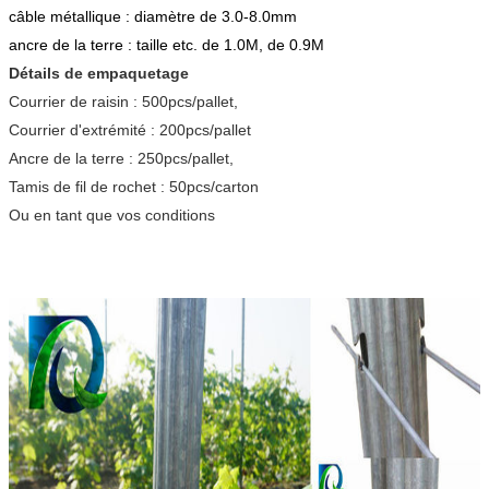
câble métallique : diamètre de 3.0-8.0mm
ancre de la terre : taille etc. de 1.0M, de 0.9M
Détails de empaquetage
Courrier de raisin : 500pcs/pallet,
Courrier d'extrémité : 200pcs/pallet
Ancre de la terre : 250pcs/pallet,
Tamis de fil de rochet : 50pcs/carton
Ou en tant que vos conditions
accessoires trellising de pignon ouvert de poteau de verger de
trellisings de passiflore comestible de passiflore de poteau de raisin
de poteau de vignoble