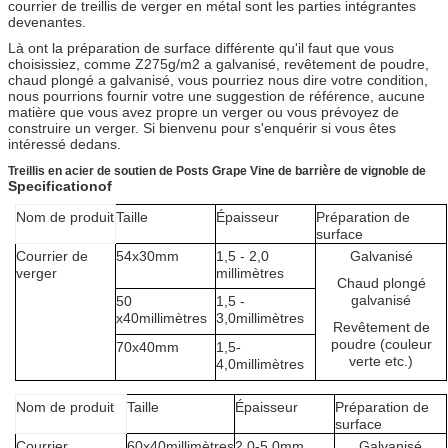
courrier de treillis de verger en métal sont les parties intégrantes
devenantes.
Là ont la préparation de surface différente qu'il faut que vous
choisissiez, comme Z275g/m2 a galvanisé, revêtement de poudre,
chaud plongé a galvanisé, vous pourriez nous dire votre condition,
nous pourrions fournir votre une suggestion de référence, aucune
matière que vous avez propre un verger ou vous prévoyez de
construire un verger. Si bienvenu pour s'enquérir si vous êtes
intéressé dedans.
Treillis
en acier de soutien de Posts Grape Vine de barrière de vignoble de
Specificationof
Nom de produit
Taille
Épaisseur
Préparation de
surface
Courrier de
54x30mm
1,5 - 2,0
Galvanisé
verger
millimètres
Chaud plongé
galvanisé
50
1,5 -
x40millimètres
3,0millimètres
Revêtement de
poudre (couleur
70x40mm
1,5-
verte etc.)
4,0millimètres
Nom de produit
Taille
Épaisseur
Préparation de
surface
Courrier
60x40millimètres
2.0-5.0mm
Galvanisé