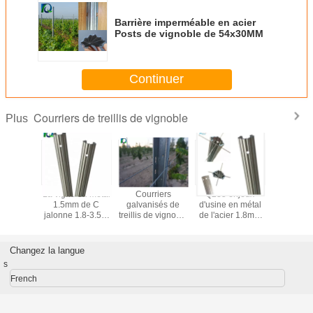
Barrière imperméable en acier
Posts de vignoble de 54x30MM
Continuer
Courriers de treillis de vignoble
Plus
rriers de
La vigne en métal
Courriers
Q235 enjeux
Metal les 
 de H
1.5mm de C
galvanisés de
d'usine en métal
de treil
é par 8ft
jalonne 1.8-3.5M
treillis de vignoble
de l'acier 1.8mm
vignoble
llis de
Height
de 50x40MM pour
pour les usines
poteau
e de 2mm
le grand jardin de
extérieures
vignoble d
vin
résistan
Changez la langue
dureté en
s
French